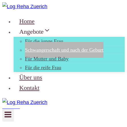
Zum
Inhalt
Home
springen
Angebote
Für die junge Frau
Schwangerschaft und nach der Geburt
Für Mutter und Baby
Für die reife Frau
Über uns
Kontakt
Frauen Gesundheit